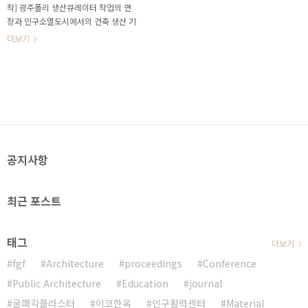
작] 광주폴리 생산큐레이터 작업의 연
장과 인구소멸도시에서의 건축 생산 기
여를 중심으로 공공건축에서의 순환자
더보기
원생산체계를 중심으로 생산인구 유입
에 대해 제시해보았다. 2070년 대한민
국 인구추계는 미래 인구 소멸의 위기
를 나타내는 지표이다. 그러나 영주시
의 인구는 2023년 기준 이미 40대 이
하의 인구가 급감하고 있는 추세로, 외
부로부터 인구가 유입되지 않을 경우
지역이 사라질 수 있다는 위기가 고조
공지사항
되고 있다. 이러한 인구 감소에 대응하
여 국가에서 인구활력정책을 전개하기
시작하였으며 정책의 거점시설로서 ‘영
최근 포스트
주시 인구활력센터’ 건립이 추진되고
있다. 인구활력 정책의 거점으로서 지
역 자원의 재발견과 순환건축 구현을
태그
통해 지역 활성화에 기여한다는 메시지
더보기
를 담고 있었으며, 사라지..
fgf
Architecture
proceedings
Conference
Public Architecture
Education
journal
굴패각플라스터
이코한옥
인구활력센터
Material