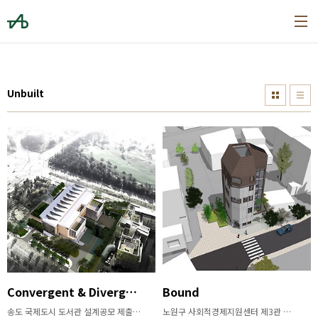
본문 바로가기
Unbuilt
Convergent & Divergent Sanctuary
Bound
송도 국제도시 도서관 설계공모 제출안
노원구 사회적경제지원센터 제3관 설