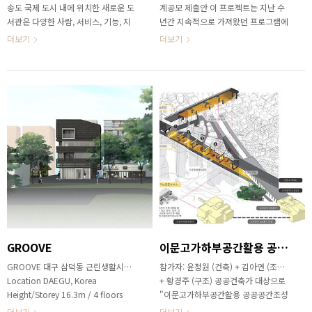
송도 국제 도시 내에 위치한 새로운 도
계공모 제출안 이 프로젝트는 지난 수
서관은 다양한 사람, 서비스, 기능, 지
년간 지속적으로 가져왔던 프로그램에
식 및 기술이 융합되고 발산되는 도시
대한 관심에서 그 설계공모에 지원하였
더보기
더보기
속 배움의 쉼터로 구성되도록 제안한
으나, 공모지침과 가이드라인에서 요구
다. 새로운 공공 도서관은 지역 사회의
되는 건축면적, 대지와 건축의 법적 제
요구와 열망을 반영하도록 설계되어야
한 사항, 그리고 행정복합타운의 도시
하지만 도서관 자료 대여 및 사용과 같
계획구상의 제약은 프로그램이나 공간
은 전통적인 서비스를 계속 제공해야
에 대한 새로운 개념에 기초한 구상과
한다. 지역 사회는 만나고, 공유하고,
계획을 불가능하게 하였다. 이것이 설
배울 수 있는 서비스가 공공도서관에서
계공모에 임하는 건축가의 주요한 고민
제공되기를 기대한다. 도서관 설계는
지점이다. 노동복합시설이나 이문고가
지역 사회에서 앞으로 일어날 법한 일
등의 설계공모안을 작성할 때에는 당선
들과 사회, 교육, 레크리에이션에 대한
되지 않아도 좋으니, 건축가로서 제시
기회를 제공하는 방법에 대해 어떻게
할 수 있는 개념을 한가지 정도는 시험
기여할 것인지에 대한 큰 그림을 그릴
해보자는 자세로 임했던 데에 반해, 지
수 있어야 한다. 기본 서비스가 기능적
난 2년간 공공건축의 현황과 건축가의
으로 제공되도록 보장하면서도 정보 문
임무와 책임에 대한 고민을 통해, 정량
화 허브와 제3의 목적지로서 제공될 수
적인 요구조건을 해결하여 설계안에 녹
GROOVE
이문고가하부공간활용 공공공간조성 현상설계 [우수작]
있는..
여내는 것은 건축가가 지켜..
GROOVE 대구 삼덕동 근린생활시설
참가자: 윤정원 (건축) + 김아연 (조경)
Location DAEGU, Korea
+ 황경주 (구조) 공공건축가 대상으로
Height/Storey 16.3m / 4 floors
"이문고가하부공간활용 공공공간조성
Building area 79.1 m² Gross floor
현상설계" 신청 안내를 받았을 때, 외
더보기
더보기