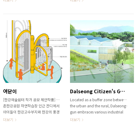
area 218.26 m² Building to land
국의 흥미로운 사례들만 그동안 접하다
ratio 76.1% Floor area ratio
가 본격적으로 시범 사업들이 국내에서
209.1% Structure Reinforced
도 진행되는 것 같아, 재미있는 도전이
Concrete Exterior finishing FCB /
될 것 같고 동시에 대학과 같은 지역구
Exposed Concrete Design period
내에 위치하여 지역연계형 설계를 진행
2016.05 – 2016.08 Completion
해보고 싶은 생각에 신청하였다. 그리
date uncomplete Most of old city
고 지명받았을 때에는 개인적인 욕심들
centers in Korea have actual land
은 접고, 지역과 서울시립대 내에 있는
uses in discord with registered
훌륭한 전문가들 간의 협업을 진행하는
properti..
과정을 전개해보고 싶어, 각 전공 교수
님들께 접수 직전 말씀드리고 하루 만
에 팀이 결성되었다. 짧은 기간 동안 아
이디어 중심의 제안을 진행하도록 요구
된 현상설계라 구체적인 설계안 발전보
다는 브레인스토밍 위주로 학생들도 함
여닫이
Dalseong Citizen's Gymnasium Proposal
께..
[한강예술쉼터 작가 공모 제안작품] 이
Located as a buffer zone between
촌한강공원 자연학습장 인근 잔디에서
the urban and the rural, Dalseong-
아이들이 한강고수부지와 한강의 풍경
gun embraces various industrial
을 직, 간접적으로 놀이를 통해 경험할
and cultural infrastructures with
더보기
더보기
수 있는 기구를 제안한다. 한강공원에
influx of more people and
는 봄, 여름, 가을 아이들이 만끽할 수
business. To enhance the lifestyles
있는 넓은 공간이 존재하지만, 정작 아
in the area and reconcile the