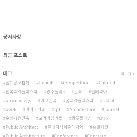
이들이 놀이를 경험할 수 있는 장치나
existing community in a
인프라가 곳곳에 조성되어 있지 않아
traditional rural village and newly
아이들의 흥미를 끌어내기 쉽지 않은
incoming residents, a different
공간이다. 본 작품은 아이들이 일상생
strategy to bring a landmark in is
활에서도 자신들의 시각으로 자율적으
required. In this project, rather
공지사항
로 놀이 기구로 이용하는 “문”의 작동
than express..
기제를 현실적이지 않은 스케일로 변형
하고, 바람에 의해 파편적으로 회전하
최근 포스트
는 거울 플립닷을 설치하여, 다양하고
변화무쌍한 공간과 풍경을 제공하는 조
형물이다. [디자인 개념] [original
태그
position] [after playing]..
더보기
설계공모참가
Unbuilt
Competition
Cultural
전복패각플라스터
광주폴리5
건축
인테리어
proceedings
이코한옥
굴패각플라스터
tadlab
book
미역폐기물
fgf
Architecture
journal
순환자원건축
꼬막라임벽돌
광주폴리v
smp
Public Architect
굴패각석회유약기와
순환자원
Public Architecture
Conference
Concrete