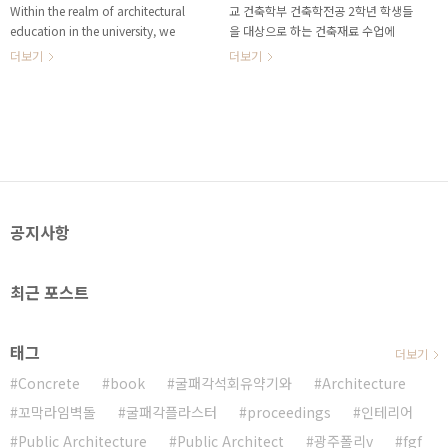
Within the realm of architectural
교 건축학부 건축학전공 2학년 학생들
education in the university, we
을 대상으로 하는 건축재료 수업에
target for students to acquire
PBL을 도입하여 기본적인 재료에 대한
더보기
더보기
knowledge of not only design but
리서치, 사고의 발전, 실험을 접목한 과
also society and technology. Also,
제들을 학생들과 진행하였다. 그 중 콘
we desire to carry out the social
크리트 관련 과제들의 진행과정과 결과
mission to educate the general
물들을 모아 소개하고자 한다. This
public on senses of design and
volume is to introduce 2nd-year
places. To successfully accomplish
students' experimental works with
such educational ambitions, we,
concrete, prepared for the course
educators as designers, need to
"Architecture Materials" in
공지사항
teach ourselv..
University of Seoul, Department of
Architecture from 2014 to 2017,
as the first tier to explore the pe..
최근 포스트
태그
더보기
Concrete
book
굴패각석회유약기와
Architecture
꼬막라임벽돌
굴패각플라스터
proceedings
인테리어
Public Architecture
Public Architect
광주폴리v
fgf