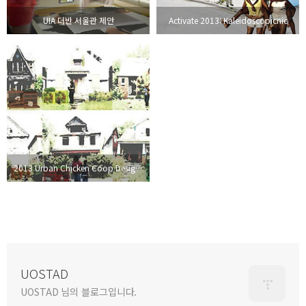
UIA 더반 서울관 제안
Activate 2013: Kaleidoscopicnic
2013 Urban Chicken Coop Design Competition: green HENHAUS
UOSTAD
UOSTAD 님의 블로그입니다.