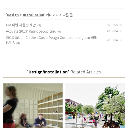
'
Design
>
Installation
' 카테고리의 다른 글
UIA 더반 서울관 제안
2019.04.06
(3)
Activate 2013: Kaleidoscopicnic
2019.04.06
(0)
2013 Urban Chicken Coop Design Competition: green HEN
2019.04.06
HAUS
(3)
'Design/Installation'
Related Articles