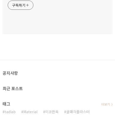
구독하기
공지사항
최근 포스트
태그
더보기
tadlab
Material
이코한옥
굴패각플라스터