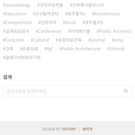
proceedings
꼬막라임벽돌
전복패각플라스터
Education
인구활력센터
광주폴리v
Architecture
Competition
인테리어
book
광주폴리5
설계공모참가
Conference
미역폐기물
Public Architect
Concrete
Cultural
순환자원건축
journal
smp
건축
순환자원
fgf
Public Architecture
Unbuilt
굴패각석회유약기와
검색
DESIGN BY
TISTORY
관리자