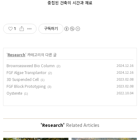
중첩된 건축의 시간과 재료
1
구독하기
'
Research
' 카테고리의 다른 글
Brownseaweed Bio Column
2024.12.16
(2)
FGF Algae Transplantor
2024.12.16
(2)
3D Suspended Cell
2023.02.08
(1)
FGF Block Prototyping
2023.02.08
(3)
Oysterete
2022.10.04
(1)
'Research'
Related Articles