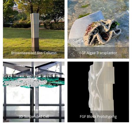
Brownseaweed Bio Column
FGF Algae Transplantor
3D Suspended Cell
FGF Block Prototyping