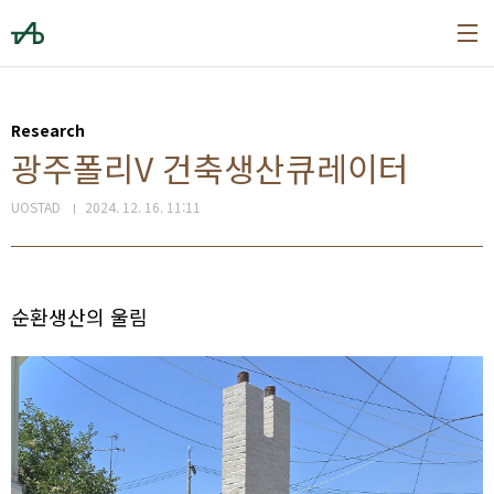
본문 바로가기
Research
광주폴리V 건축생산큐레이터
UOSTAD
2024. 12. 16. 11:11
순환생산의 울림