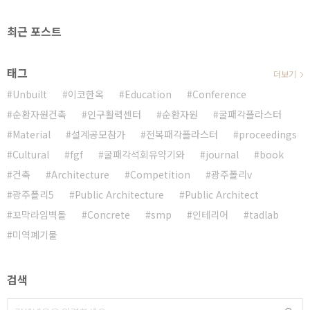
최근 포스트
태그
더보기
Unbuilt
이코한옥
Education
Conference
순환자원건축
인구활력센터
순환자원
굴패각플라스터
Material
설계공모참가
전복패각플라스터
proceedings
Cultural
fgf
굴패각석회유약기와
journal
book
건축
Architecture
Competition
광주폴리v
광주폴리5
Public Architecture
Public Architect
꼬막라임벽돌
Concrete
smp
인테리어
tadlab
미역폐기물
검색