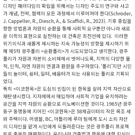
디자인 패러다임의 확립을 위해서는 디자인 주도의 연구와 사고
가 개념, 전략, 협력의 모든 과정에서 이루어져야 한다(Schröder,
J. Cappeller, R., Diesch, A., & Scaffidi, R., 2023). 기후 중립을
향한 방법론과 자원의 순환을 통해 사회적 요구뿐만 아니라 새로
운 미학의 표현으로 실천하는 데 건축은 최전선에 있다. 이러한
위기의식과 새롭게 제시하는 지속 가능성의 방향을 제시하기 위
해 제5차 광주폴리 <순환폴리>가 시도되었다고 생각한다. 광주
폴리가 자원과 자본의 소비체에서 벗어나도록, 지역의 다양한 물
적, 인적, 자연 자원의 연결과 환원을 추구하였다. ‘폴리’지만 시민
들의 놀이터, 쉼터, 일터, 배움터가 되는 사용되는 폴리로 기획되
었다.
특히 <이코한옥>은 도심의 빈집이 된 한옥을 살려 지역 자산으로
재탄생시켰다. 지자체에서 매입하여 사회적 기업을 유치하려는
공간을 지역 자원의 순환으로 리노베이션한 것이다. 1965년 광주
동구 동명동에 지어진 <이코한옥>은 58제곱미터의 작은 목조 세
와 주택이다. 어셈블, BC, 아틀리에 루마 팀에게 도시 소외 자산
의 디자인을 맡겨 시민에게 되돌려준다는 것은 광주폴리 프로젝
트로 충분히 매력적이다. 우리나라 건축법과 한옥에 대한 지식이